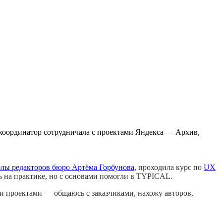
 координатор сотрудничала с проектами Яндекса — Архив,
лы редакторов бюро Артёма Горбунова,
проходила курс по
UX
ь на практике, но с основами помогли в TYPICAL.
и проектами — общаюсь с заказчиками, нахожу авторов,