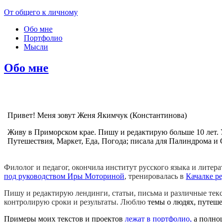
От общего к личному
Обо мне
Портфолио
Мысли
Обо мне
Привет! Меня зовут Женя
Якимчук (Константинова)
Живу в Приморском крае. Пишу и редактирую больше 10 лет. 
Путешествия, Маркет, Еда, Погода; писала для Палиндрома и
Филолог и педагог, окончила институт русского языка и литер
под руководством Иры Моториной
, тренировалась в
Качалке р
Пишу и редактирую лендинги, статьи, письма и различные тек
контролирую сроки и результаты.
Люблю
темы о людях, путеше
Примеры моих текстов и проектов
лежат в портфолио,
а полно